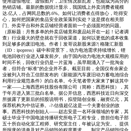
使用虚假地址、虚假图片，卫生情况脏乱差，也能成为高分的
热销店铺。最新的数据统计显示，我国线上外卖消费者规模
达.亿人，占网民总数的.6%。如何让消费者点得放心，吃得安
心，如何把国家的食品安全政策落到实处？这是摆在相关部
门、外卖平台和外卖店铺经营者面前一个必须面对的问题。
（原标题：月售多单的外卖店铺竟和废品站开在一起！记者调
查）行业最大的壁垒就在于回收渠道，如何以更低的成本收集
到足够多的废旧电池。作者丨发哥说新股来源?| 格隆汇新股
（ID：ipopress）碳中和背景下，动力电池需求持续增长，锂
电池回收行业进入爆发前夕。由于国内动力电池大规模应用的
时间不长，回收行业仍是一片蓝海，虽早期涌入了一批淘金
者，但符合“标准”的企业并不多。截至目前，全国仅有余家企
业被列入符合工信部发布的《新能源汽车废旧动力蓄电池综合
利用行业规范条件》的白名单。今天笔者带大家来了解这其中
一家——上海西恩科技股份有限公司（简称：西恩科技），其
于年月进入第三批白名单。据公开信息，西恩科技近日向深交
所披露了更新后的招股说明书，拟登陆创业板，融资亿元，其
保荐机构为中信证券。-?-估值超亿这是一个夫妻创业的故
事。西恩科技的创始人——赵志安是一名环保领域的专家，其
硕士毕业于中国电波传播研究所电子工程专业，曾担任电子部
五十所自动化室工程师、研究室主任，年被认定为安。、提供
所报废的清单及对产品销毁的程度要求。、制定产品销毁综合