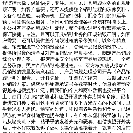
程监控录像，保证快捷，专注。且可以开具销毁业务的正规销
毁证明，如客户需要，还可以提供整个销毁过程的录像资料，
以备存档查验。动破碎机，压缩打包机，配备专门的押运车
辆，可提供装运服务，每日可销毁处理各种介质材料吨以上。
本公司有严格的销毁处理流程，整个销毁过程全程监控录像，
保证快捷，专注。且可以开具销毁业务的正规销毁证明，如客
户需要，还可以提供整个销毁过程的录像资料，以备存档查
验。销毁报废中心的销毁流程：、咨询产品报废销毁中心。、
提供所报废的清单及对产品销毁的程度要求。、制定产品销毁
综合处理方案。、报废产品安全转移至产品销毁现场。、全程
监督录像、照片产品销毁处理过程。6、双方核实确认报废产
品销毁的数量及满意程度。、产品销毁处理公司开具《产品销
毁证明》报告。、开具凭证。、销毁程序结束。、后期回访优
化销毁方案。保密材料销毁承诺书在数字时代，信息的流动变
得越来越便捷和广泛，而我们的个人和商业数据也变得平台
上，使用“京门楼”的地址和证照开设的外卖店铺有多家。记者
走进京门楼，看到这里被隔成了很多平方米左右的小房间，卫
生状况令人担忧。狭窄的过道，堆砌着各种杂物和食材，已经
解冻的生鲜食材随意地扔在地上，有血水从塑料袋里渗出，油
污从墙头流下来，粘乎乎的发着亮光和恶臭。租借执照开外卖
店，干不好或被投诉了还可以换个店名接着开。就算有的店铺