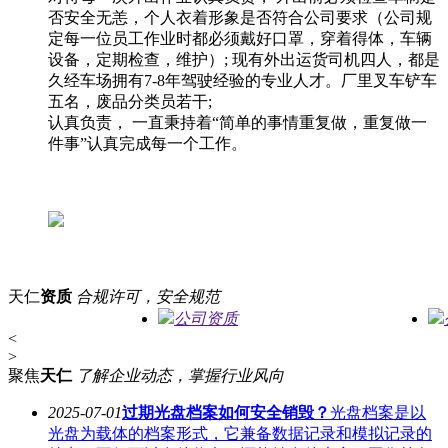
否安全无恙，个人衣着形象是否符合公司要求（公司规
定每一位员工作业时都必须戴好口罩，穿着得体，车辆
设备，定期检查，维护）; 现有外出运货司机四人，都是
久经车场拥有7-8年驾驶经验的专业人才。厂里叉车铲车
五名，废品分类员若干;
认真负责， 一直秉持着“简单的事情重复做，重复做一
件事”认真完成每一个工作。
天仁
资质
合规许可，安全规范
公司资质
<
>
聚焦
天仁
了解企业动态，掌握行业风向
2025-07-01
过期光盘档案如何安全销毁？
光盘档案是以
光盘为载体的档案形式，它兼备数据记录和模拟记录的