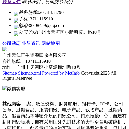
联系
天仁
联系我们，后面交给我们
服务热线
020-31338790
手机
13711115910
邮箱
38708459@qq.com
公司地址
广州市天河区小新塘横圳路10号
公司动态
业界资讯
网站地图
广州天仁再生资源回收有限公司
咨询热线：13711115910
地址：广州市天河区小新塘横圳路10号
Sitemap
Sitemap.xml
Powered by MetInfo
Copyright 2025 All
Rights Reserved
微信客服
其他内容
： 案、纸质资料、财务账册、银行卡、IC卡、公司
公章、过期食品、服装销毁、电子产品、缺陷产品、过期药
品、假冒商品等涉密介质的销毁公司。销毁报废中心，自建有
封闭销毁场地，拥有采用国外先进技术的大型全自动破碎机，
压缩打包机，配备专门的押运车辆，可提供装运服务，每日可