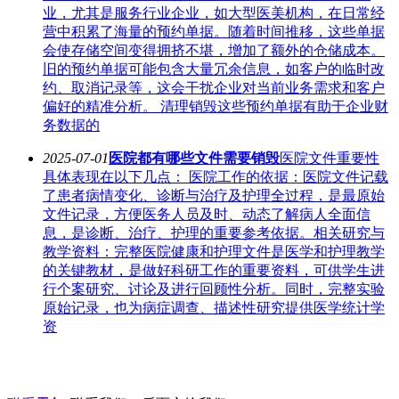
业，尤其是服务行业企业，如大型医美机构，在日常经
营中积累了海量的预约单据。随着时间推移，这些单据
会使存储空间变得拥挤不堪，增加了额外的仓储成本。
旧的预约单据可能包含大量冗余信息，如客户的临时改
约、取消记录等，这会干扰企业对当前业务需求和客户
偏好的精准分析。 清理销毁这些预约单据有助于企业财
务数据的
2025-07-01
医院都有哪些文件需要销毁
医院文件重要性
具体表现在以下几点： 医院工作的依据：医院文件记载
了患者病情变化、诊断与治疗及护理全过程，是最原始
文件记录，方便医务人员及时、动态了解病人全面信
息，是诊断、治疗、护理的重要参考依据。相关研究与
教学资料：完整医院健康和护理文件是医学和护理教学
的关键教材，是做好科研工作的重要资料，可供学生进
行个案研究、讨论及进行回顾性分析。同时，完整实验
原始记录，也为病症调查、描述性研究提供医学统计学
资