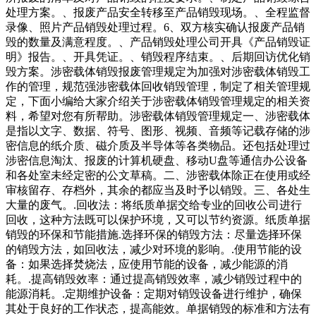
处理方案。、报废产品安全转移至产品销毁现场。、全程监督
录像、照片产品销毁处理过程。6、双方核实确认报废产品销
毁的数量及满意程度。、产品销毁处理公司开具《产品销毁证
明》报告。、开具凭证。、销毁程序结束。、后期回访优化销
毁方案。涉密载体销毁报废管理规定为加强对涉密载体销毁工
作的管理，规范强涉密载体回收销毁管理，制定了相关管理规
定，下面小编给大家介绍关于涉密载体销毁管理规定的相关资
料，希望对您有所帮助。涉密载体销毁管理规定一、涉密载体
是指以文字、数据、符号、图形、视频、音频等记载存储的涉
密信息的纸介质、磁介质及半导体等各类物品。还包括处理过
涉密信息淘汰、报废的计算机硬盘、移动U盘等通信办公设备
和各处室未经定密的公文草稿。二、涉密载体除正在使用或经
审核留存、存档外，其余的都应当及时予以销毁。三、各处生
大量的废气。.回收法：将纸质单据交给专业的回收公司进行
回收，这种方法既可以保护环境，又可以节约资源。纸质单据
销毁的环保和节能措施.选择环保的销毁方法：尽量选择环保
的销毁方法，如回收法，减少对环境的影响。.使用节能的设
备：如果选择焚烧法，应使用节能的设备，减少能源的消
耗。.提高销毁效率：通过提高销毁效率，减少销毁过程中的
能源消耗。.定期维护设备：定期对销毁设备进行维护，确保
其处于良好的工作状态，提高能效。单据销毁的标准和方法有