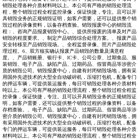
销毁处理各种介质材料吨以上。本公司有严格的销毁处理流
程，整个销毁过程全程监控录像，保证快捷，专注。且可以开
具销毁业务的正规销毁证明，如客户需要，还可以提供整个销
毁过程的录像资料，以备存档查验。销毁报废中心的销毁流
程：、咨询产品报废销毁中心。、提供所报废的清单及对产品
销毁的程度要求。、制定产品销毁综合处理方案。、报废产品
安全转移至产品销毁现场。、全程监督录像、照片产品销毁处
理过程。6、双方核实确认报废产品销毁的数量及满意程
度。、产品销账册、银行卡、IC卡、公司公章、过期食品、服
装销毁、电子产品、缺陷产品、过期药品、假冒商品等涉密介
质的销毁公司。销毁报废中心，自建有封闭销毁场地，拥有采
用国外先进技术的大型全自动破碎机，压缩打包机，配备专门
的押运车辆，可提供装运服务，每日可销毁处理各种介质材料
吨以上。本公司有严格的销毁处理流程，整个销毁过程全程监
控录像，保证快捷，专注。且可以开具销毁业务的正规销毁证
明，如客户需要，还可以提供整个销毁过程的录像资料，以备
存档查验。、电子产品、缺陷产品、过期药品、假冒商品等涉
密介质的销毁公司。销毁报废中心，自建有封闭销毁场地，拥
有采用国外先进技术的大型全自动破碎机，压缩打包机，配备
专门的押运车辆，可提供装运服务，每日可销毁处理各种介质
材料吨以上。本公司有严格的销毁处理流程，整个销毁过程全