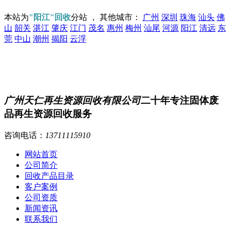
本站为
"阳江"回收
分站 ， 其他城市：
广州
深圳
珠海
汕头
佛
山
韶关
湛江
肇庆
江门
茂名
惠州
梅州
汕尾
河源
阳江
清远
东
莞
中山
潮州
揭阳
云浮
广州天仁再生资源回收有限公司
二十年专注固体废
品再生资源回收服务
咨询电话：
13711115910
网站首页
公司简介
回收产品目录
客户案例
公司资质
新闻资讯
联系我们