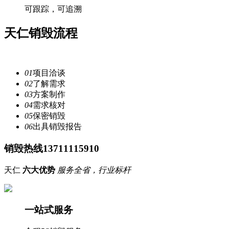
可跟踪，可追溯
天仁
销毁流程
注重每一个细节，提供安全
服务
01
项目洽谈
02
了解需求
03
方案制作
04
需求核对
05
保密销毁
06
出具销毁报告
销毁热线13711115910
天仁
六大优势
服务全省，行业标杆
一站式服务