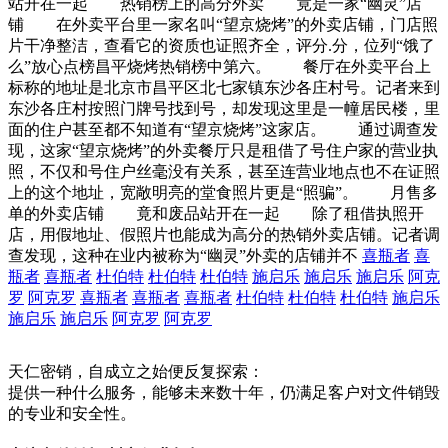
站开在一起 热销榜上的高分外卖 竟是一家“幽灵”店
铺 在外卖平台里一家名叫“望京烧烤”的外卖店铺，门店照
片干净整洁，查看它的资质也证照齐全，评分.分，位列“饿了
么”放心点榜昌平烧烤热销榜中第六。 餐厅在外卖平台上
标称的地址是北京市昌平区北七家镇东沙各庄村号。记者来到
东沙各庄村按照门牌号找到号，却发现这里是一幢居民楼，里
面的住户甚至都不知道有“望京烧烤”这家店。 通过调查发
现，这家“望京烧烤”的外卖餐厅只是租借了号住户家的营业执
照，不仅和号住户丝毫没有关系，甚至连营业地点也不在证照
上的这个地址，宽敞明亮的堂食照片更是“照骗”。 月售多
单的外卖店铺 竟和废品站开在一起 除了租借执照开
店，用假地址、假照片也能成为高分的热销外卖店铺。记者调
查发现，这种在业内被称为“幽灵”外卖的店铺并不
喜瓶者
喜
瓶者
喜瓶者
杜伯特
杜伯特
杜伯特
施启乐
施启乐
施启乐
阿克
罗
阿克罗
喜瓶者
喜瓶者
喜瓶者
杜伯特
杜伯特
杜伯特
施启乐
施启乐
施启乐
阿克罗
阿克罗
天仁密销，自成立之始便反复探索：
提供一种什么服务，能够未来数十年，仍满足客户对文件销毁
的专业和安全性。