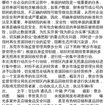
哪些？在企业的日常运营中，单据的销毁是一项重要的任务。
这些单据可能包含敏感信息，如客户数据、财务细节或公司内
部的机密信息。不正确的销毁可能导致信息泄露，从而对企业
的安全和声誉造成严重威胁。因此，明确单据销毁的标准和方
法至关重要。单据销毁的标准：.安全性：销毁单据的最重要
标准是确保信息安全。所有包含敏感信息的单据都应被彻底销
毁，以防止数据泄露。为扎实开展“我为群众办实事”实践活
动，切实解决群众“急难愁盼”的重点民生问题，同时进一步加
强对再生资源回收行业的监管，阻断生态环境污染源，月6
日，东莞市市场监督管理局寮步分局（以下简称“寮步市场监
督管理分局”）根据自身监管职能，组织对前期排查掌握的多
家无照再生资源回收经营者，进行统一的集中清查行动。
本次清查行动共分个行动组，对辖区内多家无照废品回收站进
行集中整治，对拒不改正的经营者，寮步市场监督管理分局坚
决予以取缔，切实规范全镇再生资源回收行业经营秩序，还群
众一个宜居有序的生活环境。 据悉，截至月日，寮步市场
监督管理分局先后对辖区内家废品回收经营者进行执法检查，
共取缔无照经营者家，出动执法人员人次，执法车辆6车
次。 文字：甘劼伟 通讯员：叶颖 尹巧瑜 摄影：寮步
供图 编辑：李世英月日 央视新闻发布调查稿件 曝
光多家外卖店铺食品安全问题 甚至有热销店铺和废品回收