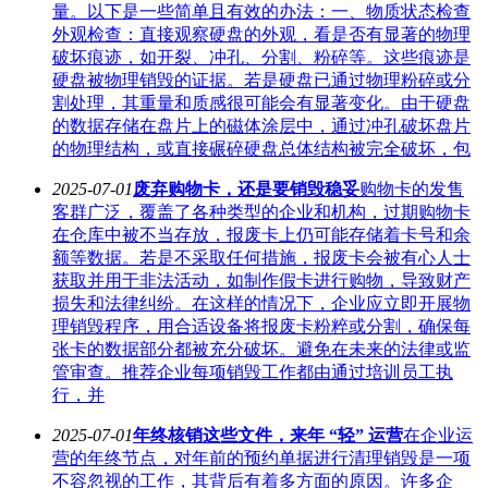
量。以下是一些简单且有效的办法：一、物质状态检查
外观检查：直接观察硬盘的外观，看是否有显著的物理
破坏痕迹，如开裂、冲孔、分割、粉碎等。这些痕迹是
硬盘被物理销毁的证据。若是硬盘已通过物理粉碎或分
割处理，其重量和质感很可能会有显著变化。由于硬盘
的数据存储在盘片上的磁体涂层中，通过冲孔破坏盘片
的物理结构，或直接碾碎硬盘总体结构被完全破坏，包
2025-07-01
废弃购物卡，还是要销毁稳妥
购物卡的发售
客群广泛，覆盖了各种类型的企业和机构，过期购物卡
在仓库中被不当存放，报废卡上仍可能存储着卡号和余
额等数据。若是不采取任何措施，报废卡会被有心人士
获取并用于非法活动，如制作假卡进行购物，导致财产
损失和法律纠纷。在这样的情况下，企业应立即开展物
理销毁程序，用合适设备将报废卡粉粹或分割，确保每
张卡的数据部分都被充分破坏。避免在未来的法律或监
管审查。推荐企业每项销毁工作都由通过培训员工执
行，并
2025-07-01
年终核销这些文件，来年 “轻” 运营
在企业运
营的年终节点，对年前的预约单据进行清理销毁是一项
不容忽视的工作，其背后有着多方面的原因。许多企