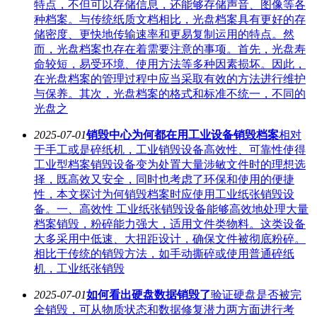
特点，不但可以存储信息，还能够存储声音、图像等各
种档案。与传统纸质文档相比，光盘档案具有更好的存
储密度、更快地传输速率和更易复制运用的特点。然
而，光盘档案也存在着需要注意的事项。首先，光盘寿
命较短，易受环境、使用方法等多种因素损坏。因此，
在光盘档案的管理过程中应当采取有效的方法进行维护
与保养。其次，光盘档案的格式和标准不统一，不同的
光盘之
2025-07-01
销毁中心为何都在用工业设备销毁档案
相对
于手工或是碎纸机，工业销毁设备高效性、可靠性使得
工业型档案销毁设备变为处置大量涉敏文件时的理想选
择，既高效又安全，同时也考虑了环保和使用的便捷
性，本文探讨为何销毁档案时应使用工业纸张销毁设
备。一、高效性 工业纸张销毁设备能够高效地处理大量
档案销毁，粉碎能力强大，适用文件类物料。这类设备
大多采用中低速、大扭距设计，确保文件被彻底粉碎。
相比于传统的销毁方法，如手动撕碎或使用普通碎纸
机，工业纸张销毁
2025-07-01
如何看出硬盘数据销毁了
验证硬盘是否被完
全销毁，可从物质状态和数据修复潜力两方面进行考